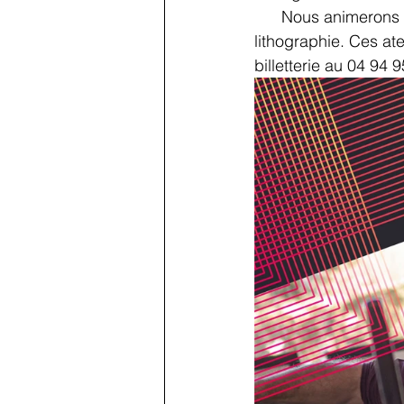
      Nous animerons également 3 samedis par mois des ateliers d'initiation à la 
lithographie. Ces ate
billetterie au 04 94 