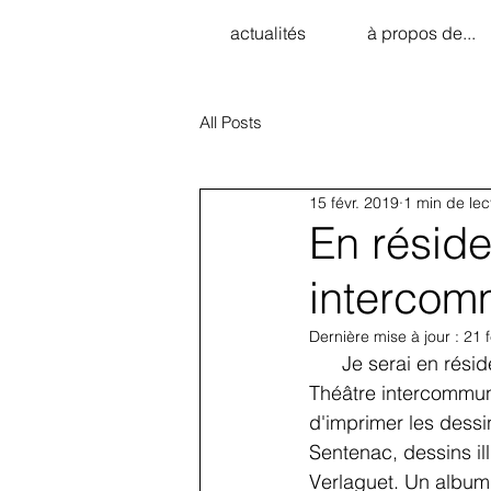
actualités
à propos de...
All Posts
15 févr. 2019
1 min de lec
En résid
intercom
Dernière mise à jour :
21 
      Je serai en résidence 3 mois (Mars, Avril et Mai 2019) au côté de Mario Ferreri au 
Théâtre intercommun
d'imprimer les dessi
Sentenac, dessins ill
Verlaguet. Un album 